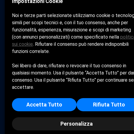
Impostazioni Cookie
Home
La Spiaggia
Noi e terze parti selezionate utilizziamo cookie o tecnolo
simili per scopi tecnici e, con il tuo consenso, anche per
Ristorante & 
funzionalità, esperienza, misurazione e scopi di marketing
Bar
(con annunci personalizzati) come specificato nella
politic
Eventi & Piscina
sui cookie
. Rifiutare il consenso può rendere indisponibili
funzioni correlate.
Contatti
Sei libero di dare, rifiutare o revocare il tuo consenso in
qualsiasi momento. Usa il pulsante “Accetta Tutto” per dar
consenso. Usa il pulsante “Rifiuta Tutto” per continuare s
accettare.
BAGNO CATERINA DI MALASOMA ALDO E CINQUINI MARIA
Accetta Tutto
Rifiuta Tutto
Personalizza